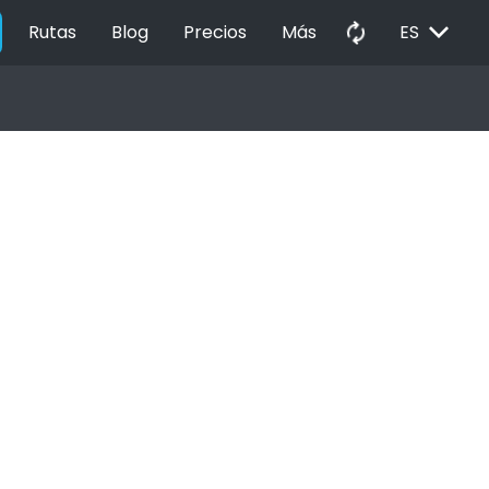
EXPAND_MORE
autorenew
Rutas
Blog
Precios
Más
ES