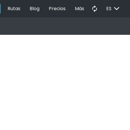
EXPAND_MORE
autorenew
Rutas
Blog
Precios
Más
ES