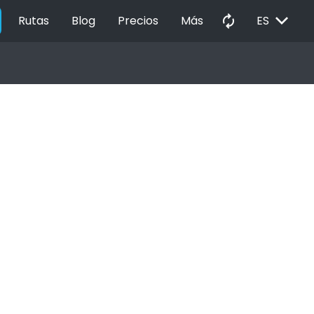
EXPAND_MORE
autorenew
Rutas
Blog
Precios
Más
ES