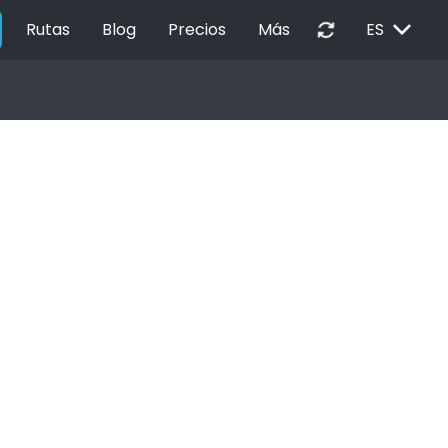
EXPAND_MORE
autorenew
Rutas
Blog
Precios
Más
ES