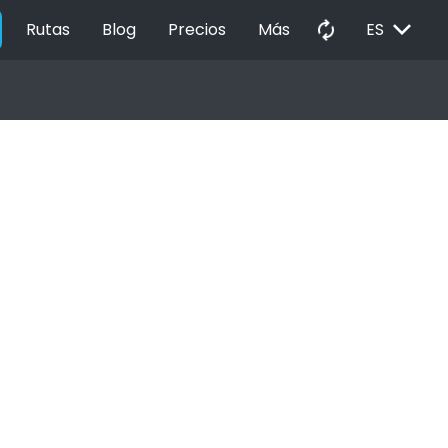
EXPAND_MORE
autorenew
Rutas
Blog
Precios
Más
ES