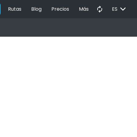
EXPAND_MORE
autorenew
Rutas
Blog
Precios
Más
ES