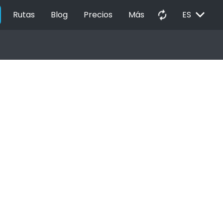
EXPAND_MORE
autorenew
Rutas
Blog
Precios
Más
ES