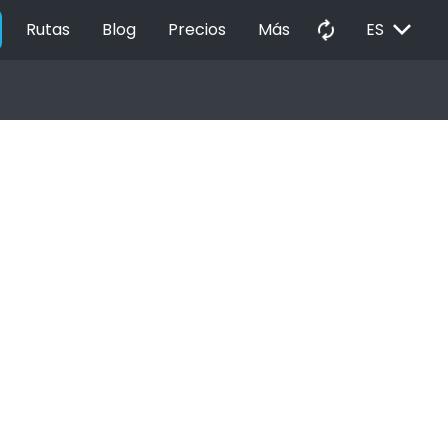
EXPAND_MORE
autorenew
Rutas
Blog
Precios
Más
ES