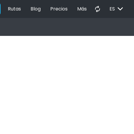
EXPAND_MORE
autorenew
Rutas
Blog
Precios
Más
ES