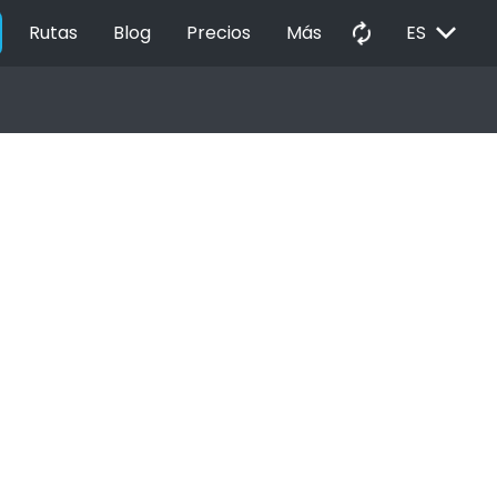
EXPAND_MORE
autorenew
Rutas
Blog
Precios
Más
ES