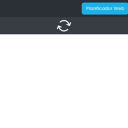
Planificador Web
autorenew