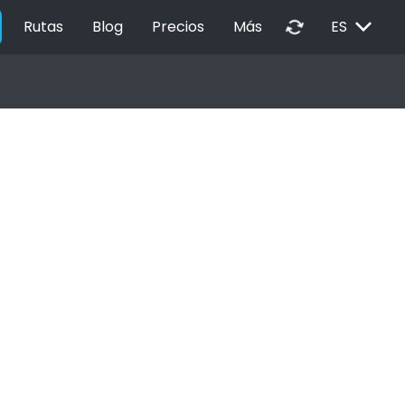
EXPAND_MORE
autorenew
Rutas
Blog
Precios
Más
ES