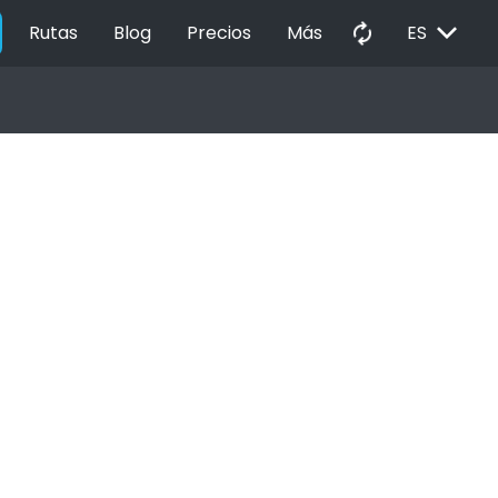
EXPAND_MORE
autorenew
Rutas
Blog
Precios
Más
ES