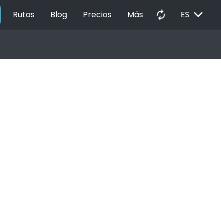
EXPAND_MORE
autorenew
Rutas
Blog
Precios
Más
ES