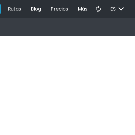
EXPAND_MORE
autorenew
Rutas
Blog
Precios
Más
ES