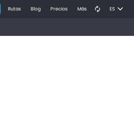
EXPAND_MORE
autorenew
Rutas
Blog
Precios
Más
ES