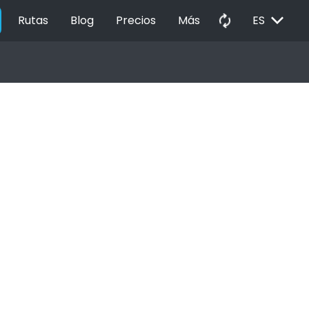
EXPAND_MORE
autorenew
Rutas
Blog
Precios
Más
ES