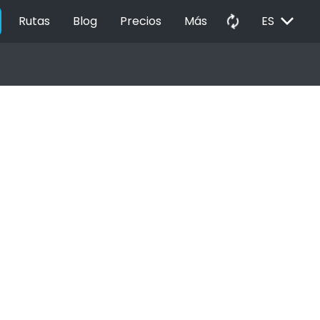
EXPAND_MORE
autorenew
Rutas
Blog
Precios
Más
ES