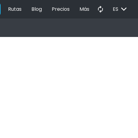
EXPAND_MORE
autorenew
Rutas
Blog
Precios
Más
ES