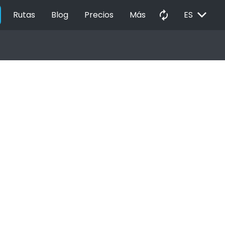
EXPAND_MORE
autorenew
Rutas
Blog
Precios
Más
ES