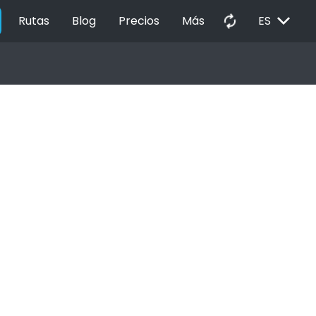
EXPAND_MORE
autorenew
Rutas
Blog
Precios
Más
ES