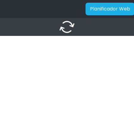
Planificador Web
autorenew