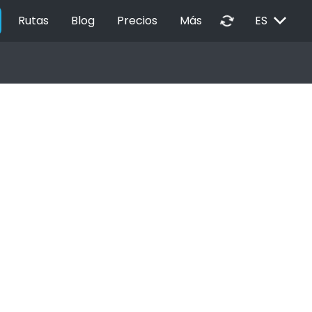
EXPAND_MORE
autorenew
Rutas
Blog
Precios
Más
ES