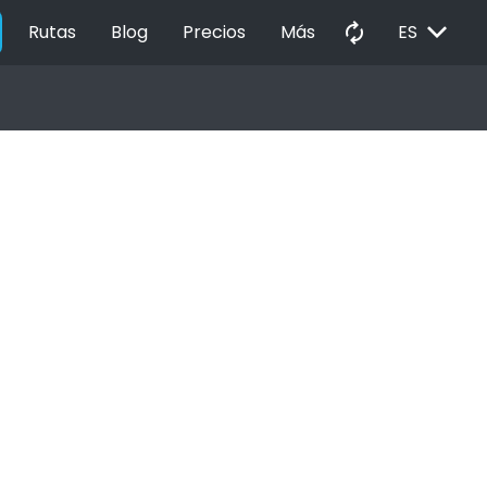
EXPAND_MORE
autorenew
Rutas
Blog
Precios
Más
ES