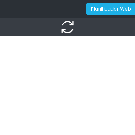
Planificador Web
autorenew