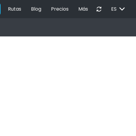
EXPAND_MORE
autorenew
Rutas
Blog
Precios
Más
ES