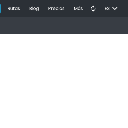
EXPAND_MORE
autorenew
Rutas
Blog
Precios
Más
ES