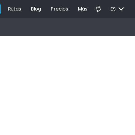
EXPAND_MORE
autorenew
Rutas
Blog
Precios
Más
ES