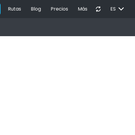
EXPAND_MORE
autorenew
Rutas
Blog
Precios
Más
ES