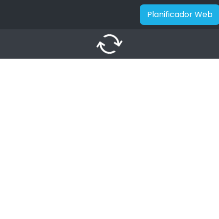
Planificador Web
autorenew