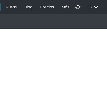
EXPAND_MORE
autorenew
Rutas
Blog
Precios
Más
ES