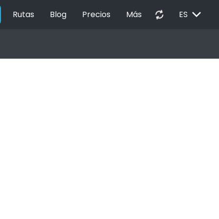
EXPAND_MORE
autorenew
Rutas
Blog
Precios
Más
ES