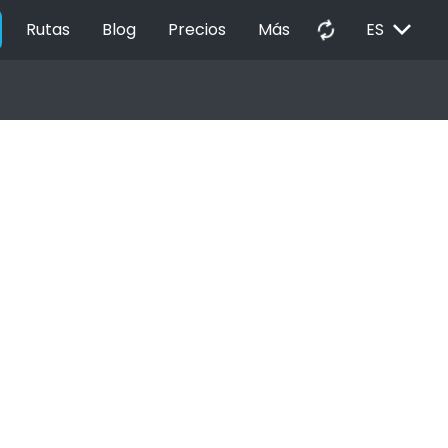
EXPAND_MORE
autorenew
Rutas
Blog
Precios
Más
ES