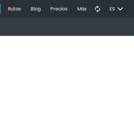
EXPAND_MORE
autorenew
Rutas
Blog
Precios
Más
ES