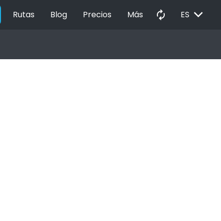
EXPAND_MORE
autorenew
Rutas
Blog
Precios
Más
ES