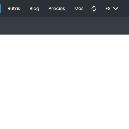
EXPAND_MORE
autorenew
Rutas
Blog
Precios
Más
ES