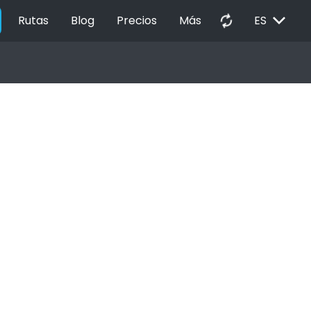
EXPAND_MORE
autorenew
Rutas
Blog
Precios
Más
ES