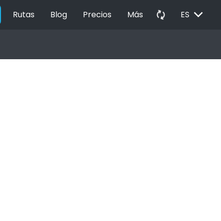
EXPAND_MORE
autorenew
Rutas
Blog
Precios
Más
ES