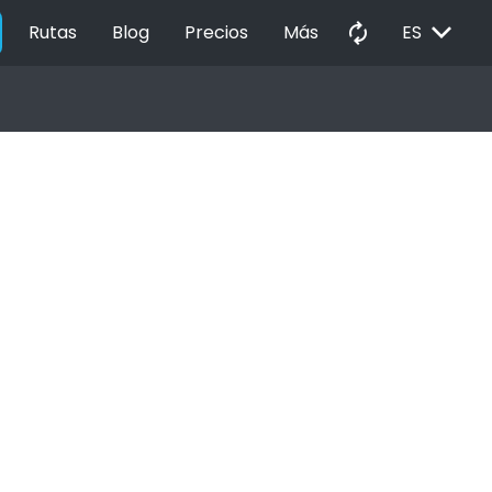
EXPAND_MORE
autorenew
Rutas
Blog
Precios
Más
ES