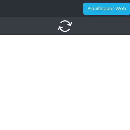
Planificador Web
autorenew