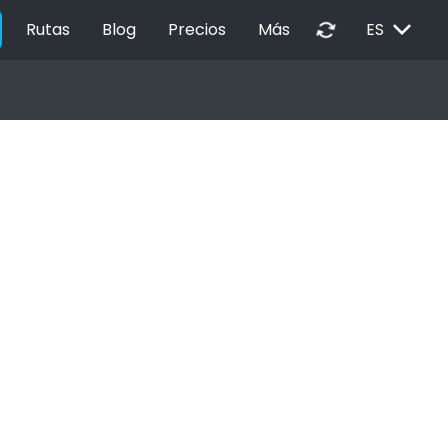
EXPAND_MORE
autorenew
Rutas
Blog
Precios
Más
ES