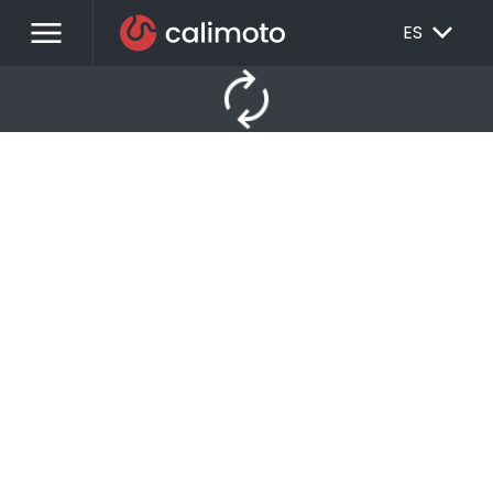
menu
EXPAND_MORE
ES
autorenew