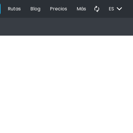
EXPAND_MORE
autorenew
Rutas
Blog
Precios
Más
ES