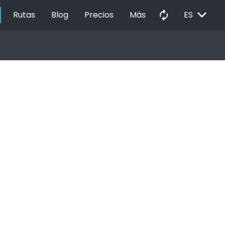
EXPAND_MORE
autorenew
Rutas
Blog
Precios
Más
ES