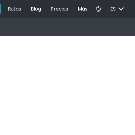
EXPAND_MORE
autorenew
Rutas
Blog
Precios
Más
ES