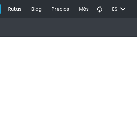
EXPAND_MORE
autorenew
Rutas
Blog
Precios
Más
ES