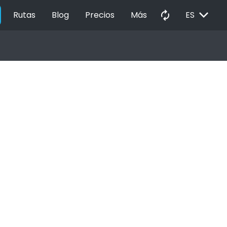
EXPAND_MORE
autorenew
Rutas
Blog
Precios
Más
ES