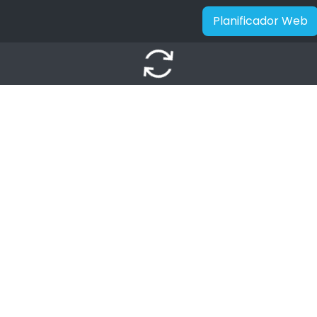
Planificador Web
autorenew