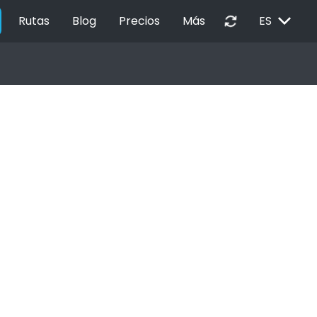
EXPAND_MORE
autorenew
Rutas
Blog
Precios
Más
ES