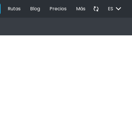
EXPAND_MORE
autorenew
Rutas
Blog
Precios
Más
ES