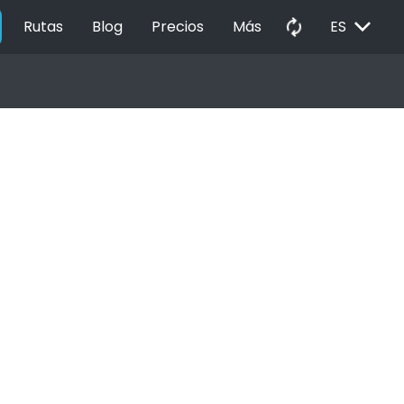
EXPAND_MORE
autorenew
Rutas
Blog
Precios
Más
ES