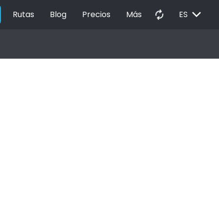
EXPAND_MORE
autorenew
Rutas
Blog
Precios
Más
ES