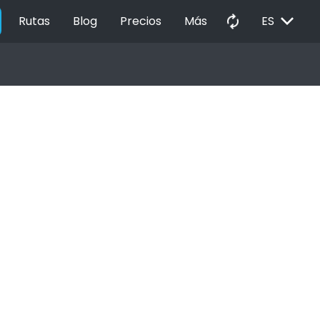
EXPAND_MORE
autorenew
Rutas
Blog
Precios
Más
ES