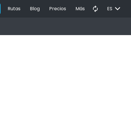
EXPAND_MORE
autorenew
Rutas
Blog
Precios
Más
ES