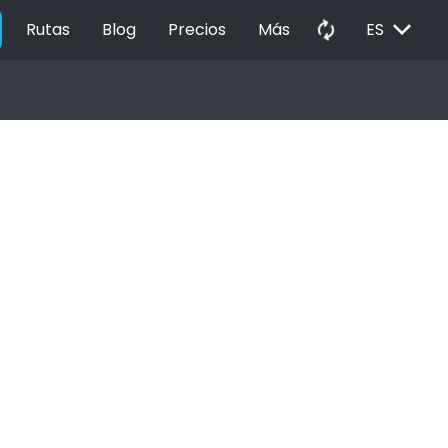
EXPAND_MORE
autorenew
Rutas
Blog
Precios
Más
ES