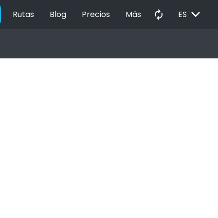
EXPAND_MORE
autorenew
Rutas
Blog
Precios
Más
ES